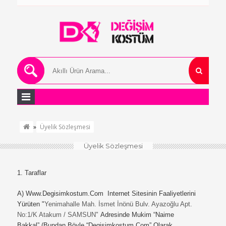
»
Üyelik Sözleşmesi
Üyelik Sözleşmesi
1. Taraflar
A)
Www.degisimkostum.com Internet Sitesinin Faaliyetlerini
Yürüten "
Yenimahalle Mah. İsmet İnönü Bulv. Ayazoğlu Apt.
No:1/K Atakum / SAMSUN"
Adresinde Mukim “Naime
Bakkal” (Bundan Böyle “degisimkostum.com” Olarak