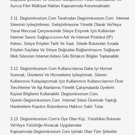
Ayrıca Fikri Mülkiyet Hakları Kapsamında Korunmaktadır.
3.11.
Degisimkostum.com
Tarafından Degisimkostum.com Internet
Sitesinin Iyileştirilmesi, Geliştirilmesine Yönelik Olarak Ve/veya
Yasal Mevzuat Çerçevesinde Siteye Erişmek Için Kullanılan
İnternet Servis Sağlayıcısının Adı Ve Internet Protokol (IP)
Adresi, Siteye Erişilen Tarih Ve Saat, Sitede Bulunulan Sırada
Erişilen Sayfalar Ve Siteye Doğrudan Bağlanılmasını Sağlayan
Web Sitesinin Internet Adresi Gibi Birtakım Bilgiler Toplanabilir.
3.12.
Degisimkostum.com
Kullanıcılarına Daha Iyi Hizmet
Sunmak, Ürünlerini Ve Hizmetlerini Iyileştirmek, Sitenin
Kullanımını Kolaylaştırmak Için Kullanımını Kullanıcılarının Özel
Tercihlerine Ve Ilgi Alanlarına Yönelik Çalışmalarda Üyelerin
Kişisel Bilgilerini Kullanabilir.
Degisimkostum.com,
Üyenin Degisimkostum.com Internet Sitesi Üzerinde Yaptığı
Hareketlerin Kaydını Bulundurma Hakkını Saklı Tutar.
3.13.
Degisimkostum.com’e Üye Olan Kişi, Yürürlükte Bulunan
Ve/veya Yürürlüğe Alınacak Uygulamalar
Kapsamında
Degisimkostum.com
Iştiraki Olan Tüm Şirketler