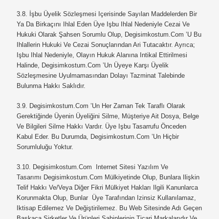
3.8.
İşbu Üyelik Sözleşmesi Içerisinde Sayılan Maddelerden Bir
Ya Da Birkaçını Ihlal Eden Üye Işbu Ihlal Nedeniyle Cezai Ve
Hukuki Olarak Şahsen Sorumlu Olup,
Degisimkostum.com ’u Bu
Ihlallerin Hukuki Ve Cezai Sonuçlarından Ari Tutacaktır. Ayrıca;
Işbu Ihlal Nedeniyle, Olayın Hukuk Alanına Intikal Ettirilmesi
Halinde,
Degisimkostum.com ’un Üyeye Karşı Üyelik
Sözleşmesine Uyulmamasından Dolayı Tazminat Talebinde
Bulunma Hakkı Saklıdır.
3.9.
Degisimkostum.com ’un Her Zaman Tek Taraflı Olarak
Gerektiğinde Üyenin Üyeliğini Silme, Müşteriye Ait Dosya, Belge
Ve Bilgileri Silme Hakkı Vardır. Üye Işbu Tasarrufu Önceden
Kabul Eder. Bu Durumda,
Degisimkostum.com ’un Hiçbir
Sorumluluğu Yoktur.
3.10.
Degisimkostum.com Internet Sitesi Yazılım Ve
Tasarımı
Degisimkostum.com
Mülkiyetinde Olup, Bunlara Ilişkin
Telif Hakkı Ve/veya Diğer Fikri Mülkiyet Hakları Ilgili Kanunlarca
Korunmakta Olup, Bunlar Üye Tarafından Izinsiz Kullanılamaz,
Iktisap Edilemez Ve Değiştirilemez. Bu Web Sitesinde Adı Geçen
Başkaca Şirketler Ve Ürünleri Sahiplerinin Ticari Markalarıdır Ve