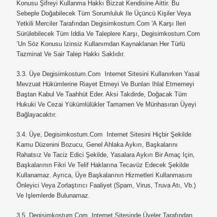
Konusu Şifreyi Kullanma Hakkı Bizzat Kendisine Aittir. Bu
Sebeple Doğabilecek Tüm Sorumluluk Ile Üçüncü Kişiler Veya
Yetkili Merciler Tarafından
Degisimkostum.com 'a Karşı Ileri
Sürülebilecek Tüm Iddia Ve Taleplere Karşı,
Degisimkostum.com
’un Söz Konusu Izinsiz Kullanımdan Kaynaklanan Her Türlü
Tazminat Ve Sair Talep Hakkı Saklıdır.
3.3.
Üye Degisimkostum.com Internet Sitesini Kullanırken Yasal
Mevzuat Hükümlerine Riayet Etmeyi Ve Bunları Ihlal Etmemeyi
Baştan Kabul Ve Taahhüt Eder. Aksi Takdirde, Doğacak Tüm
Hukuki Ve Cezai Yükümlülükler Tamamen Ve Münhasıran Üyeyi
Bağlayacaktır.
3.4.
Üye, Degisimkostum.com Internet Sitesini Hiçbir Şekilde
Kamu Düzenini Bozucu, Genel Ahlaka Aykırı, Başkalarını
Rahatsız Ve Taciz Edici Şekilde, Yasalara Aykırı Bir Amaç Için,
Başkalarının Fikri Ve Telif Haklarına Tecavüz Edecek Şekilde
Kullanamaz. Ayrıca, Üye Başkalarının Hizmetleri Kullanmasını
Önleyici Veya Zorlaştırıcı Faaliyet (spam, Virus, Truva Atı, Vb.)
Ve Işlemlerde Bulunamaz.
3.5.
Degisimkostum.com Internet Sitesinde Üyeler Tarafından