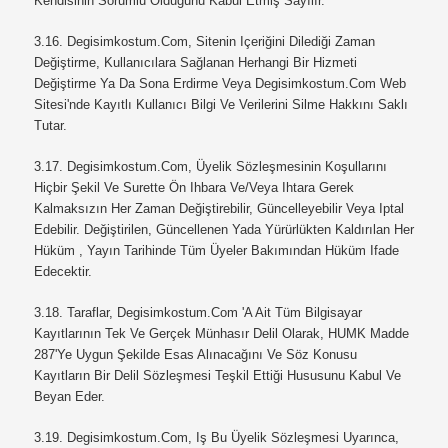
Kendisinin Sorumlu Olduğunu Kabul Etmiş Sayılır.
3.16.
Degisimkostum.com, Sitenin Içeriğini Dilediği Zaman
Değiştirme, Kullanıcılara Sağlanan Herhangi Bir Hizmeti
Değiştirme Ya Da Sona Erdirme Veya
Degisimkostum.com
Web
Sitesi'nde Kayıtlı Kullanıcı Bilgi Ve Verilerini Silme Hakkını Saklı
Tutar.
3.17.
Degisimkostum.com, Üyelik Sözleşmesinin Koşullarını
Hiçbir Şekil Ve Surette Ön Ihbara Ve/veya Ihtara Gerek
Kalmaksızın Her Zaman Değiştirebilir, Güncelleyebilir Veya Iptal
Edebilir. Değiştirilen, Güncellenen Yada Yürürlükten Kaldırılan Her
Hüküm , Yayın Tarihinde Tüm Üyeler Bakımından Hüküm Ifade
Edecektir.
3.18.
Taraflar,
Degisimkostum.com 'a Ait Tüm Bilgisayar
Kayıtlarının Tek Ve Gerçek Münhasır Delil Olarak, HUMK Madde
287'ye Uygun Şekilde Esas Alınacağını Ve Söz Konusu
Kayıtların Bir Delil Sözleşmesi Teşkil Ettiği Hususunu Kabul Ve
Beyan Eder.
3.19.
Degisimkostum.com, Iş Bu Üyelik Sözleşmesi Uyarınca,