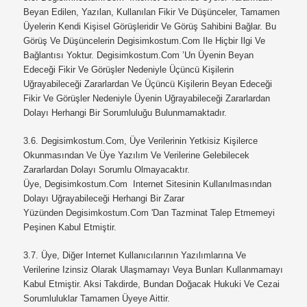
Beyan Edilen, Yazılan, Kullanılan Fikir Ve Düşünceler, Tamamen
Üyelerin Kendi Kişisel Görüşleridir Ve Görüş Sahibini Bağlar. Bu
Görüş Ve Düşüncelerin
Degisimkostum.com Ile Hiçbir Ilgi Ve
Bağlantısı Yoktur.
Degisimkostum.com ’un Üyenin Beyan
Edeceği Fikir Ve Görüşler Nedeniyle Üçüncü Kişilerin
Uğrayabileceği Zararlardan Ve Üçüncü Kişilerin Beyan Edeceği
Fikir Ve Görüşler Nedeniyle Üyenin Uğrayabileceği Zararlardan
Dolayı Herhangi Bir Sorumluluğu Bulunmamaktadır.
3.6.
Degisimkostum.com, Üye Verilerinin Yetkisiz Kişilerce
Okunmasından Ve Üye Yazılım Ve Verilerine Gelebilecek
Zararlardan Dolayı Sorumlu Olmayacaktır.
Üye, Degisimkostum.com Internet Sitesinin Kullanılmasından
Dolayı Uğrayabileceği Herhangi Bir Zarar
Yüzünden
Degisimkostum.com 'dan Tazminat Talep Etmemeyi
Peşinen Kabul Etmiştir.
3.7.
Üye, Diğer Internet Kullanıcılarının Yazılımlarına Ve
Verilerine Izinsiz Olarak Ulaşmamayı Veya Bunları Kullanmamayı
Kabul Etmiştir. Aksi Takdirde, Bundan Doğacak Hukuki Ve Cezai
Sorumluluklar Tamamen Üyeye Aittir.