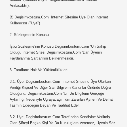
Anılacaktır).
B)
Degisimkostum.com Internet Sitesine Üye Olan Internet
Kullanıcısı ("Üye")
2. Sözleşmenin Konusu
İşbu Sözleşme’nin Konusu
Degisimkostum.com ’un Sahip
Olduğu Internet Sitesi Degisimkostum.com ‘dan Üyenin
Faydalanma Şartlarının Belirlenmesidir.
3. Tarafların Hak Ve Yükümlülükleri
3.1.
Üye, Degisimkostum.com Internet Sitesine Üye Olurken
Verdiği Kişisel Ve Diğer Sair Bilgilerin Kanunlar Önünde Doğru
Olduğunu,
Degisimkostum.com ’un Bu Bilgilerin Gerçeğe
Aykırılığı Nedeniyle Uğrayacağı Tüm Zararları Aynen Ve Derhal
Tazmin Edeceğini Beyan Ve Taahhüt Eder.
3.2.
Üye,
Degisimkostum.com
Tarafından Kendisine Verilmiş
Olan Şifreyi Başka Kişi Ya Da Kuruluşlara Veremez, Üyenin Söz