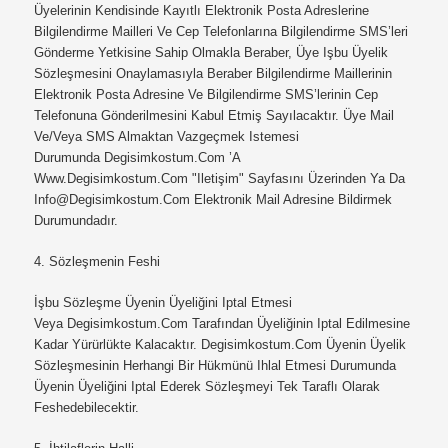
Üyelerinin Kendisinde Kayıtlı Elektronik Posta Adreslerine
Bilgilendirme Mailleri Ve Cep Telefonlarına Bilgilendirme SMS’leri
Gönderme Yetkisine Sahip Olmakla Beraber, Üye Işbu Üyelik
Sözleşmesini Onaylamasıyla Beraber Bilgilendirme Maillerinin
Elektronik Posta Adresine Ve Bilgilendirme SMS’lerinin Cep
Telefonuna Gönderilmesini Kabul Etmiş Sayılacaktır. Üye Mail
Ve/veya SMS Almaktan Vazgeçmek Istemesi
Durumunda
Degisimkostum.com ’a
Www.degisimkostum.com
"iletişim" Sayfasını Üzerinden Ya Da
Info@degisimkostum.com
Elektronik Mail Adresine Bildirmek
Durumundadır.
4. Sözleşmenin Feshi
İşbu Sözleşme Üyenin Üyeliğini Iptal Etmesi
Veya
Degisimkostum.com
Tarafından Üyeliğinin Iptal Edilmesine
Kadar Yürürlükte Kalacaktır.
Degisimkostum.com
Üyenin Üyelik
Sözleşmesinin Herhangi Bir Hükmünü Ihlal Etmesi Durumunda
Üyenin Üyeliğini Iptal Ederek Sözleşmeyi Tek Taraflı Olarak
Feshedebilecektir.