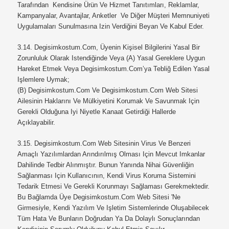
Tarafından Kendisine Ürün Ve Hizmet Tanıtımları, Reklamlar,
Kampanyalar, Avantajlar, Anketler Ve Diğer Müşteri Memnuniyeti
Uygulamaları Sunulmasına Izin Verdiğini Beyan Ve Kabul Eder.
3.14.
Degisimkostum.com, Üyenin Kişisel Bilgilerini Yasal Bir
Zorunluluk Olarak Istendiğinde Veya (a) Yasal Gereklere Uygun
Hareket Etmek Veya
Degisimkostum.com’ya Tebliğ Edilen Yasal
Işlemlere Uymak;
(b)
Degisimkostum.com
Ve
Degisimkostum.com
Web Sitesi
Ailesinin Haklarını Ve Mülkiyetini Korumak Ve Savunmak Için
Gerekli Olduğuna Iyi Niyetle Kanaat Getirdiği Hallerde
Açıklayabilir.
3.15.
Degisimkostum.com
Web Sitesinin Virus Ve Benzeri
Amaçlı Yazılımlardan Arındırılmış Olması Için Mevcut Imkanlar
Dahilinde Tedbir Alınmıştır. Bunun Yanında Nihai Güvenliğin
Sağlanması Için Kullanıcının, Kendi Virus Koruma Sistemini
Tedarik Etmesi Ve Gerekli Korunmayı Sağlaması Gerekmektedir.
Bu Bağlamda Üye
Degisimkostum.com
Web Sitesi 'ne
Girmesiyle, Kendi Yazılım Ve Işletim Sistemlerinde Oluşabilecek
Tüm Hata Ve Bunların Doğrudan Ya Da Dolaylı Sonuçlarından