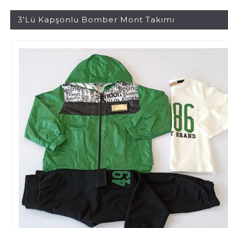
3'lü Kapşonlu Bomber Mont Takımı